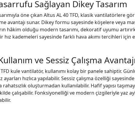
asarrufu Sağlayan Dikey Tasarım
asarımıyla öne çıkan Altus AL 40 TFD, klasik vantilatörlere g
lme avantajı sunar. Dikey formu sayesinde köşelere veya masa 
arın hâkim olduğu modern tasarımı, dekoratif uyumu artırı
ir hız kademeleri sayesinde farklı hava akımı tercihleri için 
Kullanım ve Sessiz Çalışma Avantaj
 TFD kule vantilatör, kullanımı kolay bir panele sahiptir. Gü
hız ayarları hızlıca yapılabilir. Sessiz çalışma özelliği sayes
rahatsızlık oluşturmadan kullanılabilir. Hafif yapısı taşımay
ekilde çalışabilir. Fonksiyonelliği ve modern çizgileriyle yaz a
bilir.