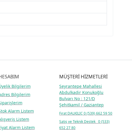
HESABIM
MÜŞTERİ HİZMETLERİ
Üyelik Bilgilerim
Seyrantepe Mahallesi
Abdulkadir Konukoğlu
Adres Bilgilerim
Bulvarı No : 121/D
Siparişlerim
Şehitkamil / Gaziantep
Stok Alarm Listem
Fırat DALKILIÇ
0 (539) 662 59 50
Alışveriş Listem
Satış ve Teknik Destek 0 (533)
Fiyat Alarm Listem
652 27 80