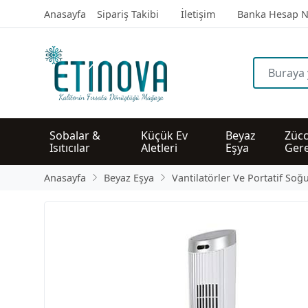
Anasayfa
Sipariş Takibi
İletişim
Banka Hesap N
Sobalar & 
Küçük Ev 
Beyaz 
Zücc
Isıtıcılar
Aletleri
Eşya
Gere
Anasayfa
Beyaz Eşya
Vantilatörler Ve Portatif Soğ