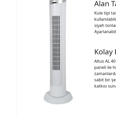
Alan T
Kule tipi t
kullanılabi
siyah tonl
Ayarlanabil
Kolay 
Altus AL 40
paneli ile 
zamanlarda 
sabit bir ş
katkısı suna