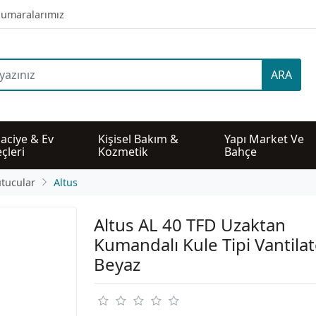
umaralarımız
ARA
aciye & Ev 
Kişisel Bakım & 
Yapı Market Ve 
çleri
Kozmetik
Bahçe
utucular
Altus
Altus AL 40 TFD Uzaktan
Kumandalı Kule Tipi Vantilat
Beyaz