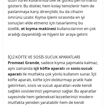
uzun süreli kullanımda bile ilk günkü performansı
gösterir. Bu diskler, hem kolay temizlenir hem de
paslanmaya karşı dirençlidir, bu da cihazın
ömrünü uzatır. Kıyma işlemi sırasında en iyi
sonuçları elde etmeniz için tasarlanmış bu
özellik,
et kıyma makinesi
kullanıcılarının en çok
aradığı dayanıklılğı ve hijyeni bir araya getirir.
İÇLİ KÖFTE VE SOSİS-SUCUK APARATLARI
Promeat Grande
, sadece kıyma yapmakla kalmaz,
aynı zamanda
içli köfte
aparatı
ve
sosis-sucuk
aparatı
ile mutfakta çok yönlü kullanım sunar. İçli
köfte aparatı, köfte içini doldurmayı pratik hale
getirirken, sosis ve sucuk aparatları evde kendi
sağlıklı sosislerinizi yapmanızı sağlar. Bu aparatlar
sayesinde hem geleneksel lezzetlerinizi modern
mutfakta yeniden yaratabilir hem de kendi