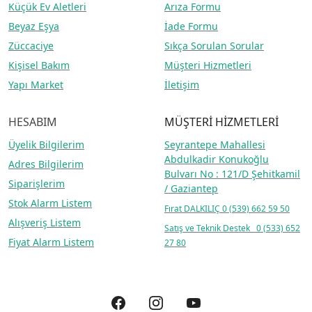
Küçük Ev Aletleri
Arıza Formu
Beyaz Eşya
İade Formu
Züccaciye
Sıkça Sorulan Sorular
Kişisel Bakım
Müşteri Hizmetleri
Yapı Market
İletişim
HESABIM
MÜŞTERİ HİZMETLERİ
Üyelik Bilgilerim
Seyrantepe Mahallesi
Abdulkadir Konukoğlu
Adres Bilgilerim
Bulvarı No : 121/D Şehitkamil
Siparişlerim
/ Gaziantep
Stok Alarm Listem
Fırat DALKILIÇ
0 (539) 662 59 50
Alışveriş Listem
Satış ve Teknik Destek 0 (533) 652
Fiyat Alarm Listem
27 80