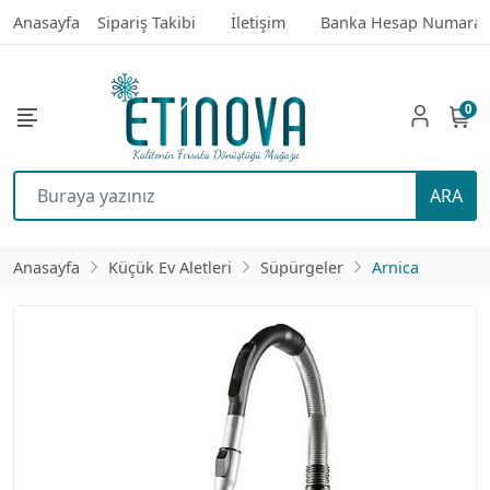
Anasayfa
Sipariş Takibi
İletişim
Banka Hesap Numaral
0
ARA
Anasayfa
Küçük Ev Aletleri
Süpürgeler
Arnica