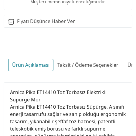
Müşteri memnuniyeti önceliğimizdir.
Fiyatı Düşünce Haber Ver
Ürün Açıklaması
Taksit / Ödeme Seçenekleri
Ürü
Arnica Pika ET14410 Toz Torbasız Elektrikli
Süpürge Mor
Arnica Pika ET14410 Toz Torbasız Süpürge, A sınıfı
enerji tasarrufu sağlar ve sahip olduğu ergonomik
tasarım, yıkanabilir şeffaf toz haznesi, patentli
teleskobik emiş borusu ve farklı süpürme
aparatları, süpürme işlemlerinizi en iyi şekilde