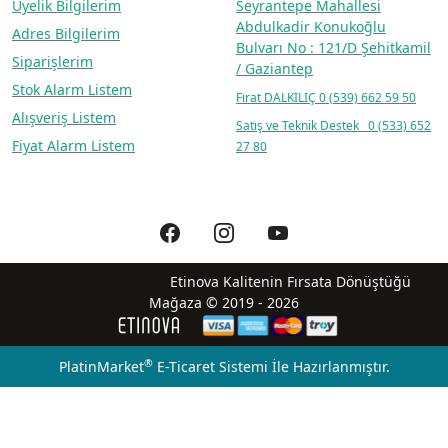
Üyelik Bilgilerim
Seyrantepe Mahallesi
Abdulkadir Konukoğlu
Adres Bilgilerim
Bulvarı No : 121/D Şehitkamil
Siparişlerim
/ Gaziantep
Stok Alarm Listem
Fırat DALKILIÇ
0 (539) 662 59 50
Alışveriş Listem
Satış ve Teknik Destek 0 (533) 652
Fiyat Alarm Listem
27 80
Etinova Kalitenin Fırsata Dönüştüğü
Mağaza © 2019 - 2026
®
PlatinMarket
E-Ticaret Sistemi
İle Hazırlanmıştır.