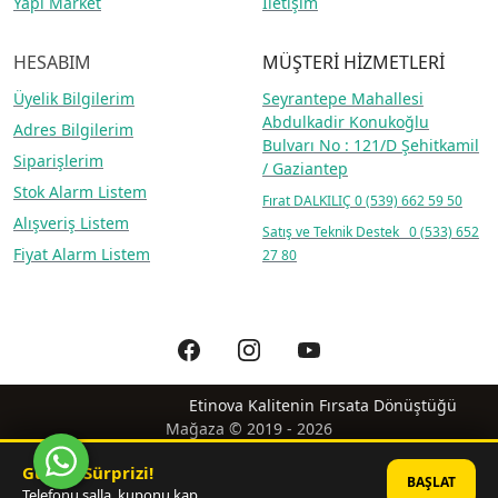
Yapı Market
İletişim
HESABIM
MÜŞTERİ HİZMETLERİ
Üyelik Bilgilerim
Seyrantepe Mahallesi
Abdulkadir Konukoğlu
Adres Bilgilerim
Bulvarı No : 121/D Şehitkamil
Siparişlerim
/ Gaziantep
Stok Alarm Listem
Fırat DALKILIÇ
0 (539) 662 59 50
Alışveriş Listem
Satış ve Teknik Destek 0 (533) 652
Fiyat Alarm Listem
27 80
Etinova Kalitenin Fırsata Dönüştüğü
Mağaza © 2019 - 2026
Günün Sürprizi!
BAŞLAT
Telefonu salla, kuponu kap.
®