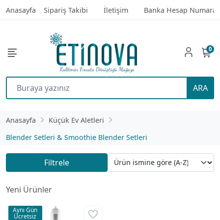
Anasayfa
Sipariş Takibi
İletişim
Banka Hesap Numaral
0
ARA
Anasayfa
Küçük Ev Aletleri
Blender Setleri & Smoothie Blender Setleri
Filtrele
Yeni Ürünler
Aynı Gün
Ücretsiz