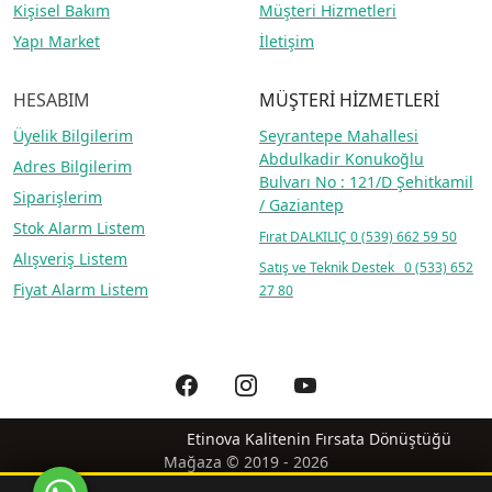
Kişisel Bakım
Müşteri Hizmetleri
Yapı Market
İletişim
HESABIM
MÜŞTERİ HİZMETLERİ
Üyelik Bilgilerim
Seyrantepe Mahallesi
Abdulkadir Konukoğlu
Adres Bilgilerim
Bulvarı No : 121/D Şehitkamil
Siparişlerim
/ Gaziantep
Stok Alarm Listem
Fırat DALKILIÇ
0 (539) 662 59 50
Alışveriş Listem
Satış ve Teknik Destek 0 (533) 652
Fiyat Alarm Listem
27 80
Etinova Kalitenin Fırsata Dönüştüğü
Mağaza © 2019 - 2026