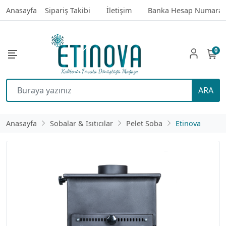
Anasayfa
Sipariş Takibi
İletişim
Banka Hesap Numaral
0
ARA
Anasayfa
Sobalar & Isıtıcılar
Pelet Soba
Etinova