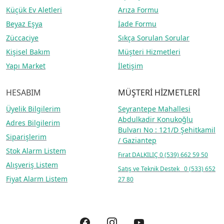
Küçük Ev Aletleri
Arıza Formu
Beyaz Eşya
İade Formu
Züccaciye
Sıkça Sorulan Sorular
Kişisel Bakım
Müşteri Hizmetleri
Yapı Market
İletişim
HESABIM
MÜŞTERİ HİZMETLERİ
Üyelik Bilgilerim
Seyrantepe Mahallesi
Abdulkadir Konukoğlu
Adres Bilgilerim
Bulvarı No : 121/D Şehitkamil
Siparişlerim
/ Gaziantep
Stok Alarm Listem
Fırat DALKILIÇ
0 (539) 662 59 50
Alışveriş Listem
Satış ve Teknik Destek 0 (533) 652
Fiyat Alarm Listem
27 80