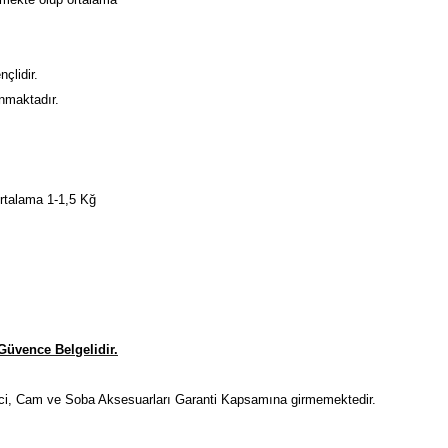
çlidir.
nmaktadır.
rtalama 1-1,5 Kğ
Güvence Belgelidir.
rici, Cam ve Soba Aksesuarları Garanti Kapsamına girmemektedir.