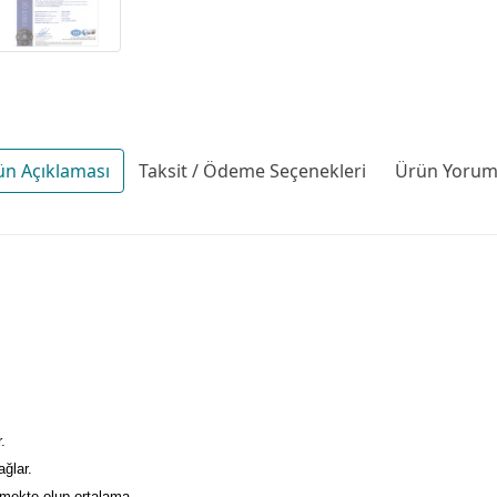
ün Açıklaması
Taksit / Ödeme Seçenekleri
Ürün Yoruml
.
ağlar.
şmekte olup ortalama