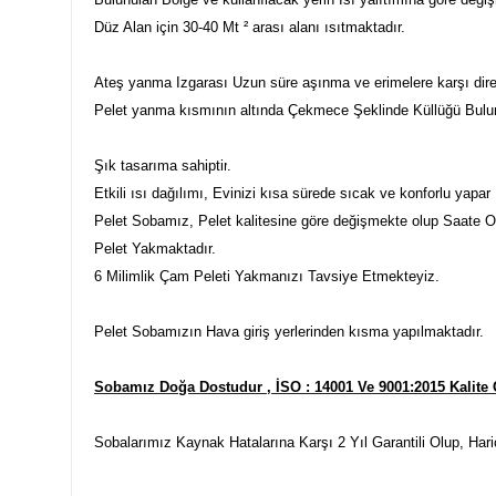
Düz Alan için 30-40 Mt ² arası alanı ısıtmaktadır.
Ateş yanma Izgarası Uzun süre aşınma ve erimelere karşı diren
Pelet yanma kısmının altında Çekmece Şeklinde Küllüğü Bulu
Şık tasarıma sahiptir
.
Etkili ısı dağılımı
, Evinizi kısa sürede sıcak ve konforlu yapar
Pelet Sobamız, Pelet kalitesine göre değişmekte olup Saate O
Pelet Yakmaktadır.
6 Milimlik Çam Peleti Yakmanızı Tavsiye Etmekteyiz.
Pelet Sobamızın Hava giriş yerlerinden kısma yapılmaktadır.
Sobamız Doğa Dostudur , İSO : 14001 Ve 9001:2015 Kalite 
Sobalarımız Kaynak Hatalarına Karşı 2 Yıl Garantili Olup, Ha