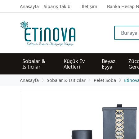
Anasayfa
Sipariş Takibi
İletişim
Banka Hesap N
Sobalar & 
Küçük Ev 
Beyaz 
Zücc
Isıtıcılar
Aletleri
Eşya
Gere
Anasayfa
Sobalar & Isıtıcılar
Pelet Soba
Etinov