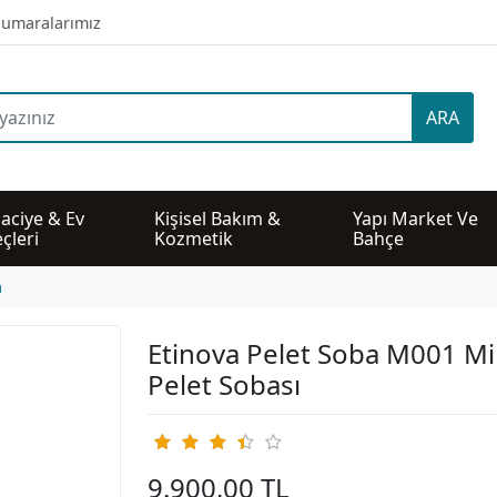
umaralarımız
ARA
aciye & Ev 
Kişisel Bakım & 
Yapı Market Ve 
çleri
Kozmetik
Bahçe
a
Etinova Pelet Soba M001 Mi
Pelet Sobası
9.900,00 TL