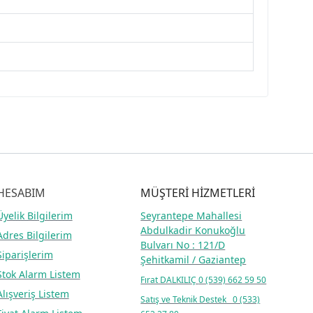
HESABIM
MÜŞTERİ HİZMETLERİ
Üyelik Bilgilerim
Seyrantepe Mahallesi
Abdulkadir Konukoğlu
Adres Bilgilerim
Bulvarı No : 121/D
Siparişlerim
Şehitkamil / Gaziantep
Stok Alarm Listem
Fırat DALKILIÇ
0 (539) 662 59 50
Alışveriş Listem
Satış ve Teknik Destek 0 (533)