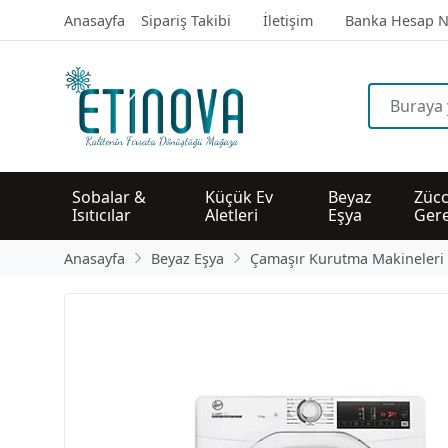
Anasayfa
Sipariş Takibi
İletişim
Banka Hesap N
Sobalar & 
Küçük Ev 
Beyaz 
Zücc
Isıtıcılar
Aletleri
Eşya
Gere
Anasayfa
Beyaz Eşya
Çamaşır Kurutma Makineleri