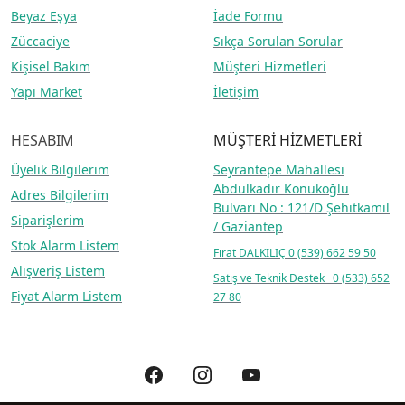
Beyaz Eşya
İade Formu
Züccaciye
Sıkça Sorulan Sorular
Kişisel Bakım
Müşteri Hizmetleri
Yapı Market
İletişim
HESABIM
MÜŞTERİ HİZMETLERİ
Üyelik Bilgilerim
Seyrantepe Mahallesi
Abdulkadir Konukoğlu
Adres Bilgilerim
Bulvarı No : 121/D Şehitkamil
Siparişlerim
/ Gaziantep
Stok Alarm Listem
Fırat DALKILIÇ
0 (539) 662 59 50
Alışveriş Listem
Satış ve Teknik Destek 0 (533) 652
Fiyat Alarm Listem
27 80