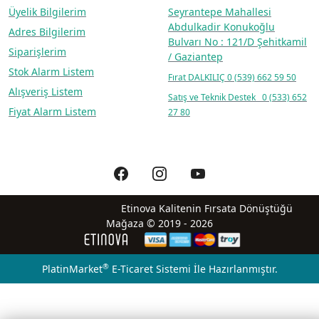
Üyelik Bilgilerim
Seyrantepe Mahallesi
Abdulkadir Konukoğlu
Adres Bilgilerim
Bulvarı No : 121/D Şehitkamil
Siparişlerim
/ Gaziantep
Stok Alarm Listem
Fırat DALKILIÇ
0 (539) 662 59 50
Alışveriş Listem
Satış ve Teknik Destek 0 (533) 652
Fiyat Alarm Listem
27 80
Etinova Kalitenin Fırsata Dönüştüğü
Mağaza © 2019 - 2026
®
PlatinMarket
E-Ticaret Sistemi
İle Hazırlanmıştır.